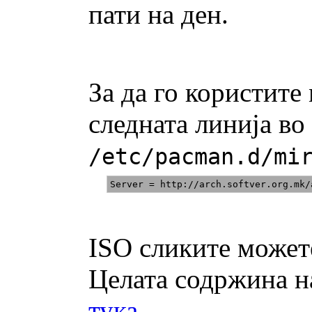
пати на ден.
За да го користите
следната линија во
/etc/pacman.d/mi
ISO сликите можете
Целата содржина на
тука
.